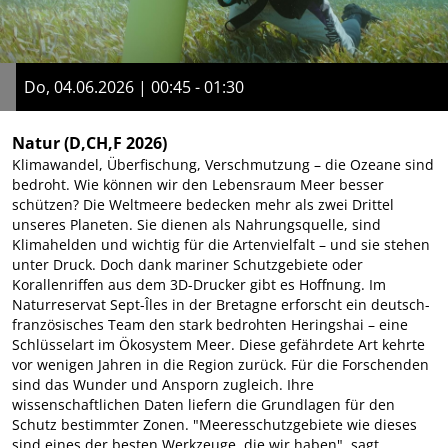
Do, 04.06.2026 | 00:45 - 01:30
Natur
(D,CH,F 2026)
Klimawandel, Überfischung, Verschmutzung – die Ozeane sind
bedroht. Wie können wir den Lebensraum Meer besser
schützen? Die Weltmeere bedecken mehr als zwei Drittel
unseres Planeten. Sie dienen als Nahrungsquelle, sind
Klimahelden und wichtig für die Artenvielfalt – und sie stehen
unter Druck. Doch dank mariner Schutzgebiete oder
Korallenriffen aus dem 3D-Drucker gibt es Hoffnung. Im
Naturreservat Sept-Îles in der Bretagne erforscht ein deutsch-
französisches Team den stark bedrohten Heringshai – eine
Schlüsselart im Ökosystem Meer. Diese gefährdete Art kehrte
vor wenigen Jahren in die Region zurück. Für die Forschenden
sind das Wunder und Ansporn zugleich. Ihre
wissenschaftlichen Daten liefern die Grundlagen für den
Schutz bestimmter Zonen. "Meeresschutzgebiete wie dieses
sind eines der besten Werkzeuge, die wir haben", sagt