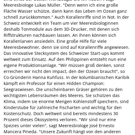
Meeresbiologe Lukas Müller. "Denn wenn ich eine große
Fläche Wasser schütze, dann kann das Leben im Ozean ganz
schnell zurückkommen." Auch Korallenriffe sind in Not. In der
Schweiz entwickelt ein Team um vier Meeresbiologinnen
deshalb Tonmodule aus dem 3D-Drucker, mit denen sich
Riffstrukturen nachbauen lassen. An ihnen können sich
Korallenlarven ansiedeln. Eine große Hilfe für viele
Meeresbewohner, denn sie sind auf Korallenriffe angewiesen.
Das innovative Stecksystem des Schweizer Start-ups kommt
weltweit zum Einsatz. Auf den Philippinen entsteht nun eine
eigene Produktionsanlage. "Wir müssen groß denken, sonst
erreichen wir nicht den Impact, den der Ozean braucht", so
Co-Gründerin Hanna Kuhfuss. In der kolumbianischen Karibik
kämpft ein Professor für einen Hidden Champion:
Seegraswiesen. Die unscheinbaren Gräser gehören zu den
wichtigsten Lebensräumen des Meeres. Sie schützen das
Klima, indem sie enorme Mengen Kohlenstoff speichern, sind
Kinderstube für zahlreiche Fischarten und wichtig für den
Küstenschutz. Doch weltweit sind bereits mindestens 30
Prozent dieses Ökosystems verloren. "Wir sind nur eine
Spezies unter vielen", sagt Meeresbiologe José Ernesto
Mancera Pineda. "Unsere Zukunft hängt von den anderen