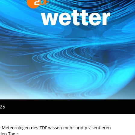
:25
e Meteorologen des ZDF wissen mehr und präsentieren
den Tage.