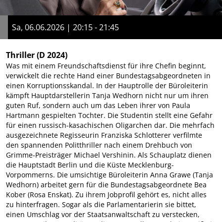
Sa, 06.06.2026 | 20:15 - 21:45
Thriller
(D 2024)
Was mit einem Freundschaftsdienst für ihre Chefin beginnt,
verwickelt die rechte Hand einer Bundestagsabgeordneten in
einen Korruptionsskandal. In der Hauptrolle der Büroleiterin
kämpft Hauptdarstellerin Tanja Wedhorn nicht nur um ihren
guten Ruf, sondern auch um das Leben ihrer von Paula
Hartmann gespielten Tochter. Die Studentin stellt eine Gefahr
für einen russisch-kasachischen Oligarchen dar. Die mehrfach
ausgezeichnete Regisseurin Franziska Schlotterer verfilmte
den spannenden Politthriller nach einem Drehbuch von
Grimme-Preisträger Michael Vershinin. Als Schauplatz dienen
die Hauptstadt Berlin und die Küste Mecklenburg-
Vorpommerns. Die umsichtige Büroleiterin Anna Grawe (Tanja
Wedhorn) arbeitet gern für die Bundestagsabgeordnete Bea
Kober (Rosa Enskat). Zu ihrem Jobprofil gehört es, nicht alles
zu hinterfragen. Sogar als die Parlamentarierin sie bittet,
einen Umschlag vor der Staatsanwaltschaft zu verstecken,