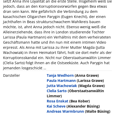
setzt Anna ihre Loyalität an die erste Stelle. Insgeheim weiß sie
jedoch, dass an den Korruptionsvorwürfen gegen Bea etwas
dran sein kann. Wie gefährlich die Verbindung zu dem
kasachischen Oligarchen Parygin (Eugen Knecht), der einen
Jachthafen in Beas strukturschwachem Wahlkreis bauen
möchte, ist, ahnt Anna jedoch nicht. Ebenso wenig weiß die
Alleinerziehende, dass ihre in London studierende Tochter
Larissa (Paula Hartmann) ein Verhältnis mit dem verheirateten
Geschäftsmann hatte und ihn nun mit einem intimen Video
erpresst. Als Anna mit Larissa zu ihrer Mutter Magda (Jutta
Wachowiak) in ihren Heimatort fährt, holt sie dort mehr als der
Korruptionsskandal ein. Nicht nur Oberstaatsanwältin Limmer
(Clelia Sarto) folgt ihnen an die Ostseeküste. Auch Parygin hat
jemanden losgeschickt …
Darsteller
Tanja Wedhorn
(Anna Grawe)
Paula Hartmann
(Larissa Grawe)
Jutta Wachowiak
(Magda Grawe)
Clelia Sarto
(Oberstaatsanwältin
Limmer)
Rosa Enskat
(Bea Kober)
Kai Scheve
(Alexander Büsing)
Andreas Warmbrunn
(Malte Büsing)