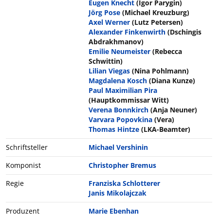
Eugen Knecht
(Igor Parygin)
Jörg Pose
(Michael Kreuzburg)
Axel Werner
(Lutz Petersen)
Alexander Finkenwirth
(Dschingis
Abdrakhmanov)
Emilie Neumeister
(Rebecca
Schwittin)
Lilian Viegas
(Nina Pohlmann)
Magdalena Kosch
(Diana Kunze)
Paul Maximilian Pira
(Hauptkommissar Witt)
Verena Bonnkirch
(Anja Neuner)
Varvara Popovkina
(Vera)
Thomas Hintze
(LKA-Beamter)
Schriftsteller
Michael Vershinin
Komponist
Christopher Bremus
Regie
Franziska Schlotterer
Janis Mikolajczak
Produzent
Marie Ebenhan