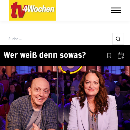
Search
Wer weiß denn sowas?
Aus den Le
Zum 