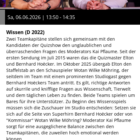
Sa, 06.06.2026 | 13:50 - 14:35
Wissen
(D 2022)
Zwei Teamkapitäne stellen sich gemeinsam mit den
Kandidaten der Quizshow den unglaublichen und
überraschenden Fragen des Moderators Kai Pflaume. Seit der
ersten Sendung im Juli 2015 waren das die Quizmaster Elton
und Bernhard Hoëcker. Im Oktober 2025 übergab Elton den
Staffelstab an den Schauspieler Wotan Wilke Möhring, der
seitdem im Team mit einem prominenten Studiogast gegen
Bernhard Hoëckers Team antritt. Es gilt, richtige Antworten
auf skurrile und knifflige Fragen aus Wissenschaft, Tierwelt
und dem täglichen Leben zu finden. Beide Teams spielen um
Bares für ihre Unterstützer. Zu Beginn des Wissensspiels
müssen sich die Zuschauer im Studio entscheiden: Setzen sie
sich auf die Seite von Superhirn Bernhard Hoëcker oder von
"Kommissar" Wotan Wilke Möhring? Moderator Kai Pflaume
sorgt für eine ausgeglichene Balance zwischen den
Teamkapitänen, die zuweilen hoch emotional werden
können.