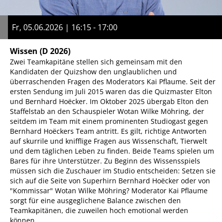
Fr, 05.06.2026 | 16:15 - 17:00
Wissen
(D 2026)
Zwei Teamkapitäne stellen sich gemeinsam mit den
Kandidaten der Quizshow den unglaublichen und
überraschenden Fragen des Moderators Kai Pflaume. Seit der
ersten Sendung im Juli 2015 waren das die Quizmaster Elton
und Bernhard Hoëcker. Im Oktober 2025 übergab Elton den
Staffelstab an den Schauspieler Wotan Wilke Möhring, der
seitdem im Team mit einem prominenten Studiogast gegen
Bernhard Hoëckers Team antritt. Es gilt, richtige Antworten
auf skurrile und knifflige Fragen aus Wissenschaft, Tierwelt
und dem täglichen Leben zu finden. Beide Teams spielen um
Bares für ihre Unterstützer. Zu Beginn des Wissensspiels
müssen sich die Zuschauer im Studio entscheiden: Setzen sie
sich auf die Seite von Superhirn Bernhard Hoëcker oder von
"Kommissar" Wotan Wilke Möhring? Moderator Kai Pflaume
sorgt für eine ausgeglichene Balance zwischen den
Teamkapitänen, die zuweilen hoch emotional werden
können.