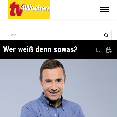
Search
Wer weiß denn sowas?
Aus den Le
Zum 