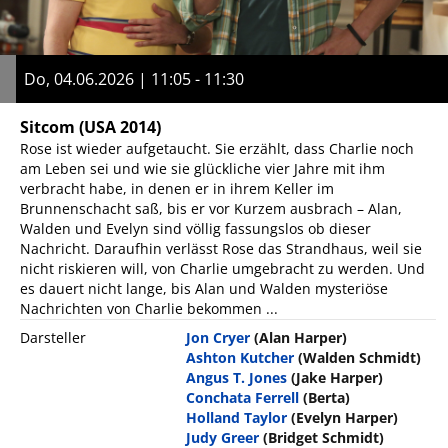
Do, 04.06.2026 | 11:05 - 11:30
Sitcom
(USA 2014)
Rose ist wieder aufgetaucht. Sie erzählt, dass Charlie noch
am Leben sei und wie sie glückliche vier Jahre mit ihm
verbracht habe, in denen er in ihrem Keller im
Brunnenschacht saß, bis er vor Kurzem ausbrach – Alan,
Walden und Evelyn sind völlig fassungslos ob dieser
Nachricht. Daraufhin verlässt Rose das Strandhaus, weil sie
nicht riskieren will, von Charlie umgebracht zu werden. Und
es dauert nicht lange, bis Alan und Walden mysteriöse
Nachrichten von Charlie bekommen ...
Darsteller
Jon Cryer
(Alan Harper)
Ashton Kutcher
(Walden Schmidt)
Angus T. Jones
(Jake Harper)
Conchata Ferrell
(Berta)
Holland Taylor
(Evelyn Harper)
Judy Greer
(Bridget Schmidt)