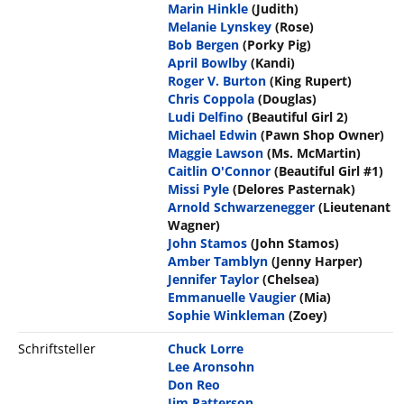
Marin Hinkle
(Judith)
Melanie Lynskey
(Rose)
Bob Bergen
(Porky Pig)
April Bowlby
(Kandi)
Roger V. Burton
(King Rupert)
Chris Coppola
(Douglas)
Ludi Delfino
(Beautiful Girl 2)
Michael Edwin
(Pawn Shop Owner)
Maggie Lawson
(Ms. McMartin)
Caitlin O'Connor
(Beautiful Girl #1)
Missi Pyle
(Delores Pasternak)
Arnold Schwarzenegger
(Lieutenant
Wagner)
John Stamos
(John Stamos)
Amber Tamblyn
(Jenny Harper)
Jennifer Taylor
(Chelsea)
Emmanuelle Vaugier
(Mia)
Sophie Winkleman
(Zoey)
Schriftsteller
Chuck Lorre
Lee Aronsohn
Don Reo
Jim Patterson