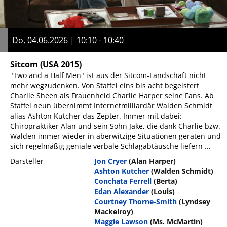
Do, 04.06.2026 | 10:10 - 10:40
Sitcom
(USA 2015)
"Two and a Half Men" ist aus der Sitcom-Landschaft nicht
mehr wegzudenken. Von Staffel eins bis acht begeistert
Charlie Sheen als Frauenheld Charlie Harper seine Fans. Ab
Staffel neun übernimmt Internetmilliardär Walden Schmidt
alias Ashton Kutcher das Zepter. Immer mit dabei:
Chiropraktiker Alan und sein Sohn Jake, die dank Charlie bzw.
Walden immer wieder in aberwitzige Situationen geraten und
sich regelmäßig geniale verbale Schlagabtäusche liefern ...
Darsteller
Jon Cryer
(Alan Harper)
Ashton Kutcher
(Walden Schmidt)
Conchata Ferrell
(Berta)
Edan Alexander
(Louis)
Courtney Thorne-Smith
(Lyndsey
Mackelroy)
Maggie Lawson
(Ms. McMartin)