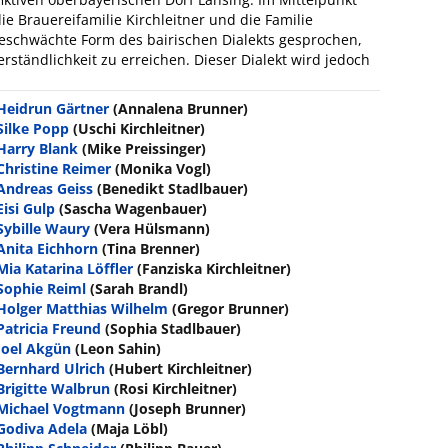
ie Brauereifamilie Kirchleitner und die Familie
bgeschwächte Form des bairischen Dialekts gesprochen,
ständlichkeit zu erreichen. Dieser Dialekt wird jedoch
Heidrun Gärtner
(Annalena Brunner)
Silke Popp
(Uschi Kirchleitner)
Harry Blank
(Mike Preissinger)
Christine Reimer
(Monika Vogl)
Andreas Geiss
(Benedikt Stadlbauer)
Eisi Gulp
(Sascha Wagenbauer)
Sybille Waury
(Vera Hülsmann)
Anita Eichhorn
(Tina Brenner)
Mia Katarina Löffler
(Fanziska Kirchleitner)
Sophie Reiml
(Sarah Brandl)
Holger Matthias Wilhelm
(Gregor Brunner)
Patricia Freund
(Sophia Stadlbauer)
Joel Akgün
(Leon Sahin)
Bernhard Ulrich
(Hubert Kirchleitner)
Brigitte Walbrun
(Rosi Kirchleitner)
Michael Vogtmann
(Joseph Brunner)
Godiva Adela
(Maja Löbl)