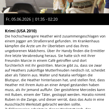
Fr, 05.06.2026 | 01:35 - 02:20
Krimi
(USA 2010)
Die hochschwangere Heather wird zusammengeschlagen von
einem Jogger am Straßenrand gefunden. Im Krankenhaus
kämpfen die Ärzte um ihr Überleben und das ihres
ungeborenen Mädchens. Über ihr Handy finden die Ermittler
ihre letzte Verabredung heraus. Sie hatte sich mit ihrer
Freundin Marcie in einem Café getroffen und dort
fürchterlich mit ihr gestritten. Marcie gibt zu, dass sie zwar
auf Heathers zukünftige Mutterfreuden neidisch ist, scheidet
aber als Täterin aus. Walter und Natalia verfolgen die
Blutspur, die Heather hinterlassen hat, und stellen fest, dass
Heather mit ihrem Auto an einer Ampel gestanden haben
muss, als ihr jemand auffuhr. Der gestohlene Mercedes kann
mit Ruben, einem der Täter, gestoppt werden. Horatio nimmt
Ruben in die Zange, und dieser verrät, dass das Auto in eine
Ausschlacht-Werkstatt gebracht werden sollte.