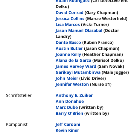
Adam Rodriguez
(CSI Detective Eric
Delko)
David Conrad
(Gary Chapman)
Jessica Collins
(Marcie Westerfield)
Lisa Marcos
(Vicki Turner)
Jason Manuel Olazabal
(Doctor
Landry)
Dante Basco
(Ruben Franco)
Austin Butler
(Jason Chapman)
Joanne Kelly
(Heather Chapman)
Alana de la Garza
(Marisol Delko)
James Harvey Ward
(Sam Novak)
Garikayi Mutambirwa
(Male Jogger)
John Meier
(Livid Driver)
Jennifer Weston
(Nurse #1)
Schriftsteller
Anthony E. Zuiker
Ann Donahue
Marc Dube
(written by)
Barry O'Brien
(written by)
Komponist
Jeff Cardoni
Kevin Kiner