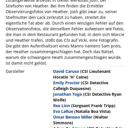
Zufälligerweise arbeitet in dieser Werkstatt Josh, der
Stiefsohn von Heather. Bei ihm finden die Ermittler
Observierungsfotos von Heather. Josh gibt zwar zu, seiner
Stiefmutter den Lack zerkratzt zu haben, streitet die
eigentliche Tat aber ab. Durch einen winzigen Fehler auf den
Observationsfotos, die denselben Fehler aufweisen wie Fotos,
die man in dem Restaurant gefunden hat, in dem sich Marcie
und Heather trafen, stößt das CSI auf Vicki, eine Fotografin.
Die gibt den Aufenthaltsort eines Manns namens Sam preis,
der Heather zusammengeschlagen hat. Doch das Rätsel,
warum die schwangere Heath zusammengeschlagen wurde,
ist damit nicht gelöst.
Darsteller
David Caruso
(CSI Lieutenant
Horatio 'H' Caine)
Emily Procter
(CSI Detective
Calleigh Duquesne)
Jonathan Togo
(CSI Detective Ryan
Wolfe)
Rex Linn
(Sergeant Frank Tripp)
Eva LaRue
(Natalia Boa Vista)
Omar Benson Miller
(Walter
Simmons)