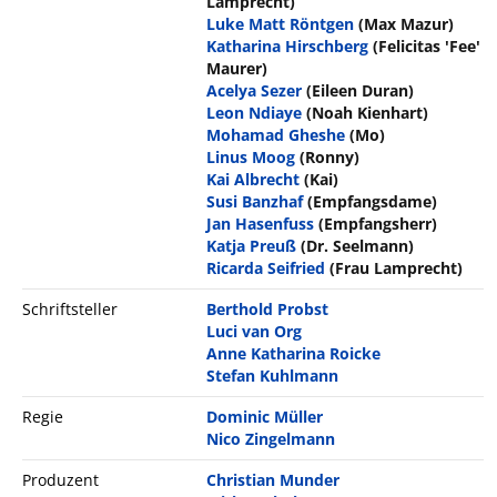
Lamprecht)
Luke Matt Röntgen
(Max Mazur)
Katharina Hirschberg
(Felicitas 'Fee'
Maurer)
Acelya Sezer
(Eileen Duran)
Leon Ndiaye
(Noah Kienhart)
Mohamad Gheshe
(Mo)
Linus Moog
(Ronny)
Kai Albrecht
(Kai)
Susi Banzhaf
(Empfangsdame)
Jan Hasenfuss
(Empfangsherr)
Katja Preuß
(Dr. Seelmann)
Ricarda Seifried
(Frau Lamprecht)
Schriftsteller
Berthold Probst
Luci van Org
Anne Katharina Roicke
Stefan Kuhlmann
Regie
Dominic Müller
Nico Zingelmann
Produzent
Christian Munder