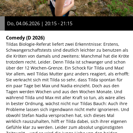
Do, 04.06.2026 | 20:15 - 21:15
Comedy
(D 2026)
Tildas Biologie-Referat liefert zwei Erkenntnisse: Erstens,
Schwangerschaftstests sind deutlich leichter zu benutzen als
die Kröten von damals und zweitens: Manchmal hat die Kröte
trotzdem recht. Leider. Denn Tilda ist schwanger und schon
über der 12 Wochen-Grenze. Ein Schock für Tilda und Max!
Vor allem, weil Tildas Mutter ganz anders reagiert, als erhofft:
Sie verkracht sich mit Tilda so sehr, dass Tilda spontan für
ein paar Tage bei Max und Nadia einzieht. Doch aus den
Tagen werden Wochen und aus den Wochen Monate. Und
während Tilda und Max mit aller Kraft so tun, als wäre alles
in bester Ordnung, wächst nicht nur Tildas Bauch: Auch ihre
Probleme lassen sich irgendwann nicht mehr ignorieren. Und
obwohl Stefan Nadia versprochen hat, sich dieses Mal
wirklich rauszuhalten, hilft er Tilda dabei, sich ihrer eigenen
Gefühle klar zu werden. Leider zum absolut ungünstigsten