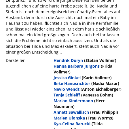
Zeitpunkt... und so wird die junge Liebe von den beiden
Jugendlichen auf eine harte Probe gestellt. Bei Nadia und
Stefan ist nach dem ereignisreichen Charity-Event alles auf
Abstand, denn durch die Aussicht, noch mal ein Baby im
Haushalt zu haben, flüchtet sich Nadia in ihre Kernfamilie
und lässt Kai wieder einziehen. Mit dem hat sie schließlich
schon mal ein Kind großgezogen. Doch auch bei ihr lassen
sich die Probleme nicht so einfach aussitzen. Und als die
Situation bei Tilda und Max eskaliert, steht auch Nadia vor
einer großen Entscheidung...
Darsteller
Hendrik Duryn
(Stefan Vollmer)
Hanna Barbara Jurgons
(Frida
Vollmer)
Jessica Ginkel
(Karin Vollmer)
Birte Hanusrichter
(Nadia Mazur)
Nevio Wendt
(Anton Eichelberger)
Tanja Schleiff
(Vanessa Bohm)
Marian Kindermann
(Herr
Naumann)
Annett Sawallisch
(Frau Philippi)
Marlen Ulonska
(Frau Worms)
Kya-Celina Barucki
(Tilda