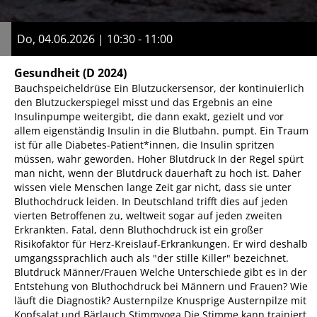
Do, 04.06.2026 | 10:30 - 11:00
Gesundheit
(D 2024)
Bauchspeicheldrüse Ein Blutzuckersensor, der kontinuierlich
den Blutzuckerspiegel misst und das Ergebnis an eine
Insulinpumpe weitergibt, die dann exakt, gezielt und vor
allem eigenständig Insulin in die Blutbahn. pumpt. Ein Traum
ist für alle Diabetes-Patient*innen, die Insulin spritzen
müssen, wahr geworden. Hoher Blutdruck In der Regel spürt
man nicht, wenn der Blutdruck dauerhaft zu hoch ist. Daher
wissen viele Menschen lange Zeit gar nicht, dass sie unter
Bluthochdruck leiden. In Deutschland trifft dies auf jeden
vierten Betroffenen zu, weltweit sogar auf jeden zweiten
Erkrankten. Fatal, denn Bluthochdruck ist ein großer
Risikofaktor für Herz-Kreislauf-Erkrankungen. Er wird deshalb
umgangssprachlich auch als "der stille Killer" bezeichnet.
Blutdruck Männer/Frauen Welche Unterschiede gibt es in der
Entstehung von Bluthochdruck bei Männern und Frauen? Wie
läuft die Diagnostik? Austernpilze Knusprige Austernpilze mit
Kopfsalat und Bärlauch Stimmyoga Die Stimme kann trainiert