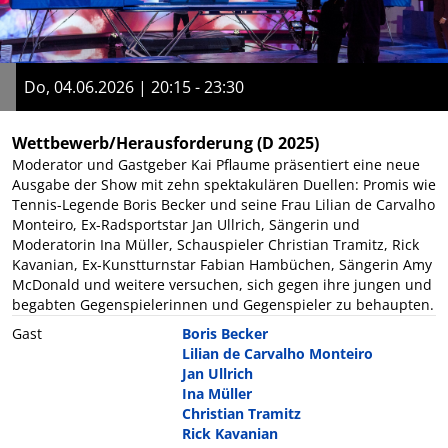
Do, 04.06.2026 | 20:15 - 23:30
Wettbewerb/Herausforderung
(D 2025)
Moderator und Gastgeber Kai Pflaume präsentiert eine neue
Ausgabe der Show mit zehn spektakulären Duellen: Promis wie
Tennis-Legende Boris Becker und seine Frau Lilian de Carvalho
Monteiro, Ex-Radsportstar Jan Ullrich, Sängerin und
Moderatorin Ina Müller, Schauspieler Christian Tramitz, Rick
Kavanian, Ex-Kunstturnstar Fabian Hambüchen, Sängerin Amy
McDonald und weitere versuchen, sich gegen ihre jungen und
begabten Gegenspielerinnen und Gegenspieler zu behaupten.
Gast
Boris Becker
Lilian de Carvalho Monteiro
Jan Ullrich
Ina Müller
Christian Tramitz
Rick Kavanian