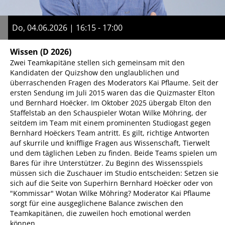
Do, 04.06.2026 | 16:15 - 17:00
Wissen
(D 2026)
Zwei Teamkapitäne stellen sich gemeinsam mit den
Kandidaten der Quizshow den unglaublichen und
überraschenden Fragen des Moderators Kai Pflaume. Seit der
ersten Sendung im Juli 2015 waren das die Quizmaster Elton
und Bernhard Hoëcker. Im Oktober 2025 übergab Elton den
Staffelstab an den Schauspieler Wotan Wilke Möhring, der
seitdem im Team mit einem prominenten Studiogast gegen
Bernhard Hoëckers Team antritt. Es gilt, richtige Antworten
auf skurrile und knifflige Fragen aus Wissenschaft, Tierwelt
und dem täglichen Leben zu finden. Beide Teams spielen um
Bares für ihre Unterstützer. Zu Beginn des Wissensspiels
müssen sich die Zuschauer im Studio entscheiden: Setzen sie
sich auf die Seite von Superhirn Bernhard Hoëcker oder von
"Kommissar" Wotan Wilke Möhring? Moderator Kai Pflaume
sorgt für eine ausgeglichene Balance zwischen den
Teamkapitänen, die zuweilen hoch emotional werden
können.