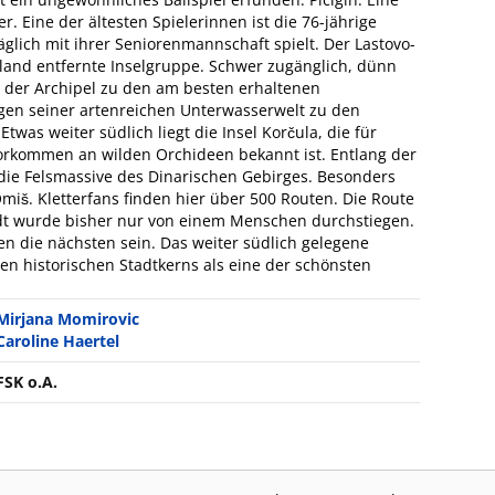
r. Eine der ältesten Spielerinnen ist die 76-jährige
täglich mit ihrer Seniorenmannschaft spielt. Der Lastovo-
tland entfernte Inselgruppe. Schwer zugänglich, dünn
t der Archipel zu den am besten erhaltenen
gen seiner artenreichen Unterwasserwelt zu den
Etwas weiter südlich liegt die Insel Korčula, die für
orkommen an wilden Orchideen bekannt ist. Entlang der
 die Felsmassive des Dinarischen Gebirges. Besonders
miš. Kletterfans finden hier über 500 Routen. Die Route
tadt wurde bisher nur von einem Menschen durchstiegen.
en die nächsten sein. Das weiter südlich gelegene
en historischen Stadtkerns als eine der schönsten
Mirjana Momirovic
Caroline Haertel
FSK o.A.