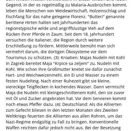
Gegend, in der es regelmäßig zu Malaria-Ausbrüchen kommt,
leben die Menschen von Weidewirtschaft, Holzeinschlag und
Fischfang für das nahe gelegene Florenz. "Butteri" genannte
berittene Hirten halten seit Jahrhunderten das
regionstypische wilde und angriffslustige Vieh auf dem
Rücken ihrer Pferde in Zaum. Seit dem 18. Jahrhundert
versuchen die Italiener, die Region durch weitere
Erschließung zu fördern. Mittlerweile bemüht man sich
vermehrt darum, die dortigen Ökosysteme vor dem
Tourismus zu schützen. (3): Kroatien: Majas Nudeln mit Kohl
In Zagreb bereitet Maja "Krpice sa zeljem" zu, Nudeln mit
Kohl. Wie schon ihre Großmutter knetet sie dafür zunächst
Hart- und Weichweizenmehl, ein Ei und Wasser zu einem
festen Nudelteig. Nach einer Ruhezeit gibt sie kleine,
viereckige Teigflecken in kochendes Wasser. Dann vermischt
Maja die Nudeln mit kleingeschnittenem Kohl, den sie zuvor
mit Öl und Zucker angebraten hat. Vor dem Servieren kommt
noch etwas Pfeffer dazu. (4): Deutschland: Als die Alliierten
zum Gefecht bliesen In den letzten Monaten des Zweiten
Weltkriegs feuerten die Alliierten aus allen Rohren, um das
Nazi-Regime endgültig zu Fall zu bringen. Konventionelle
Waffen reichten dafür jedoch nicht aus. Bei der Besetzung