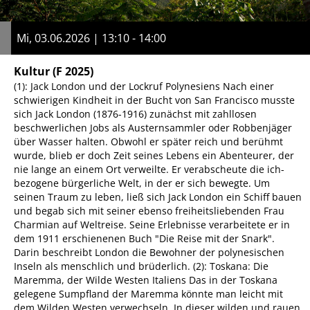
Mi, 03.06.2026 | 13:10 - 14:00
Kultur
(F 2025)
(1): Jack London und der Lockruf Polynesiens Nach einer
schwierigen Kindheit in der Bucht von San Francisco musste
sich Jack London (1876-1916) zunächst mit zahllosen
beschwerlichen Jobs als Austernsammler oder Robbenjäger
über Wasser halten. Obwohl er später reich und berühmt
wurde, blieb er doch Zeit seines Lebens ein Abenteurer, der
nie lange an einem Ort verweilte. Er verabscheute die ich-
bezogene bürgerliche Welt, in der er sich bewegte. Um
seinen Traum zu leben, ließ sich Jack London ein Schiff bauen
und begab sich mit seiner ebenso freiheitsliebenden Frau
Charmian auf Weltreise. Seine Erlebnisse verarbeitete er in
dem 1911 erschienenen Buch "Die Reise mit der Snark".
Darin beschreibt London die Bewohner der polynesischen
Inseln als menschlich und brüderlich. (2): Toskana: Die
Maremma, der Wilde Westen Italiens Das in der Toskana
gelegene Sumpfland der Maremma könnte man leicht mit
dem Wilden Westen verwechseln. In dieser wilden und rauen