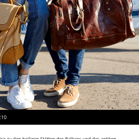
:10
eise zu den heiligen Stätten des Balkans und des antiken