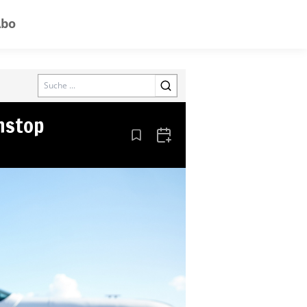
Abo
Search
nstop
Aus den Lesezeichen entfernen
Zum Kalender hinzufügen