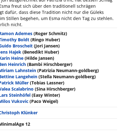
sma freut sich über den traditionell schrägen
gt dafür, dass diese Tradition nicht nur die Güleks
g im Stillen begehen, um Esma nicht den Tag zu stehlen.
lich nicht.
Ramon Ademes
(Roger Schmitz)
Timothy Boldt
(Ringo Huber)
Guido Broscheit
(Jori Jansen)
Jens Hajek
(Benedikt Huber)
Karin Heine
(Hilde Jansen)
Ben Heinrich
(Bambi Hirschberger)
Miriam Lahnstein
(Patrizia Neumann-goldberg)
Bettine Langehein
(Stella Neumann-goldberg)
Patrick Müller
(Tobias Lassner)
Valea Scalabrino
(Sina Hirschberger)
Lars Steinhöfel
(Easy Winter)
Milos Vukovic
(Paco Weigel)
Christoph Klünker
MinimalAge 12