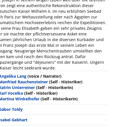
on zeigt eine authentische Rekonstruktion dieser
eutschen Kaiser Wilhelm II. im neu erblühten Seebad
h Paris zur Weltausstellung oder nach Ägypten zur
raumatischem Hochseeerlebnis reichen die Expeditionen.
 seine Frau Elisabeth geben ein sehr privates Zeugnis
 sie machte der pflichtversessene Asket eine
amen jährlichen Urlaub in die diversen Kurbäder und
at Franz Joseph das erste Mal in seinem Leben ein
usgang: Neugierige Menschentrauben umstellten den
len kam und rasch den Rückzug antrat. Dafür
paziergänge und "déjeuners" mit der Kaiserin. Ungern
 Kaiser leicht seekrank wurde.
Angelika Lang
(voice / Narrator)
Manfried Rauchensteiner
(Self - Historiker)
Katrin Unterreiner
(Self - Historikerin)
Karl Vocelka
(Self - Historiker)
Martina Winkelhofer
(Self - Historikerin)
Gábor Toldy
Isabel Gebhart