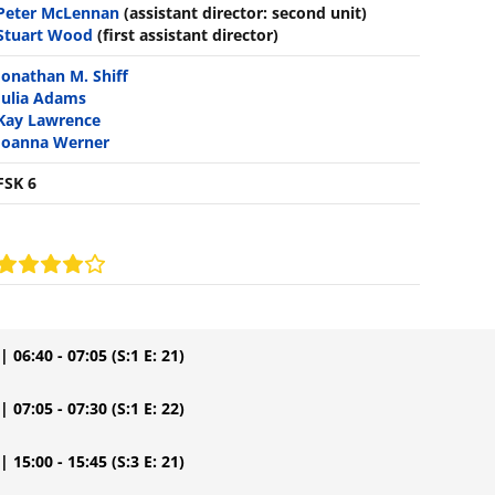
Peter McLennan
(assistant director: second unit)
Stuart Wood
(first assistant director)
Jonathan M. Shiff
Julia Adams
Kay Lawrence
Joanna Werner
FSK 6
| 06:40 - 07:05
(S:1 E: 21)
| 07:05 - 07:30
(S:1 E: 22)
| 15:00 - 15:45
(S:3 E: 21)