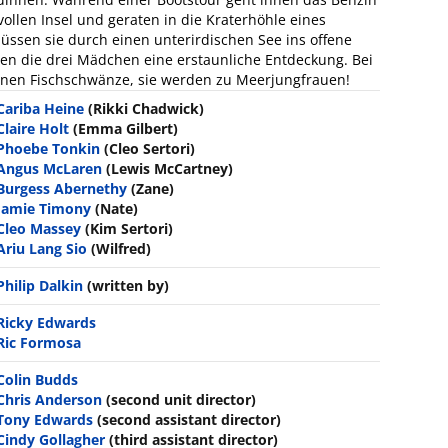
ollen Insel und geraten in die Kraterhöhle eines
müssen sie durch einen unterirdischen See ins offene
n die drei Mädchen eine erstaunliche Entdeckung. Bei
nen Fischschwänze, sie werden zu Meerjungfrauen!
Cariba Heine
(Rikki Chadwick)
Claire Holt
(Emma Gilbert)
Phoebe Tonkin
(Cleo Sertori)
Angus McLaren
(Lewis McCartney)
Burgess Abernethy
(Zane)
Jamie Timony
(Nate)
Cleo Massey
(Kim Sertori)
Ariu Lang Sio
(Wilfred)
Philip Dalkin
(written by)
Ricky Edwards
Ric Formosa
Colin Budds
Chris Anderson
(second unit director)
Tony Edwards
(second assistant director)
Cindy Gollagher
(third assistant director)