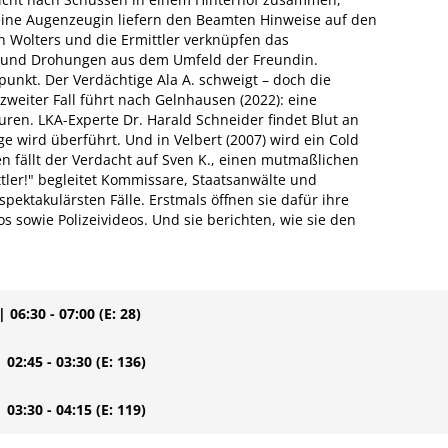
eine Augenzeugin liefern den Beamten Hinweise auf den
n Wolters und die Ermittler verknüpfen das
und Drohungen aus dem Umfeld der Freundin.
t. Der Verdächtige Ala A. schweigt – doch die
 zweiter Fall führt nach Gelnhausen (2022): eine
uren. LKA-Experte Dr. Harald Schneider findet Blut an
e wird überführt. Und in Velbert (2007) wird ein Cold
 fällt der Verdacht auf Sven K., einen mutmaßlichen
tler!" begleitet Kommissare, Staatsanwälte und
pektakulärsten Fälle. Erstmals öffnen sie dafür ihre
s sowie Polizeivideos. Und sie berichten, wie sie den
| 06:30 - 07:00
(E: 28)
| 02:45 - 03:30
(E: 136)
| 03:30 - 04:15
(E: 119)