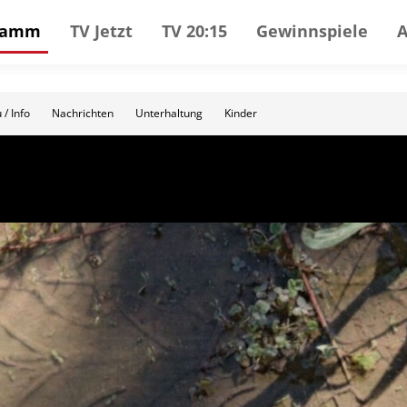
gramm
TV Jetzt
TV 20:15
Gewinnspiele
 / Info
Nachrichten
Unterhaltung
Kinder