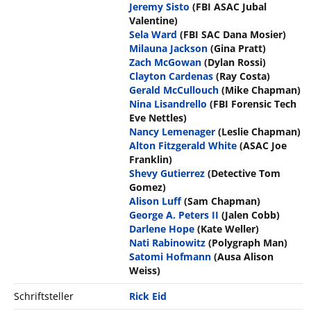
Jeremy Sisto
(FBI ASAC Jubal
Valentine)
Sela Ward
(FBI SAC Dana Mosier)
Milauna Jackson
(Gina Pratt)
Zach McGowan
(Dylan Rossi)
Clayton Cardenas
(Ray Costa)
Gerald McCullouch
(Mike Chapman)
Nina Lisandrello
(FBI Forensic Tech
Eve Nettles)
Nancy Lemenager
(Leslie Chapman)
Alton Fitzgerald White
(ASAC Joe
Franklin)
Shevy Gutierrez
(Detective Tom
Gomez)
Alison Luff
(Sam Chapman)
George A. Peters II
(Jalen Cobb)
Darlene Hope
(Kate Weller)
Nati Rabinowitz
(Polygraph Man)
Satomi Hofmann
(Ausa Alison
Weiss)
Schriftsteller
Rick Eid