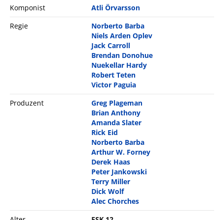
Komponist
Atli Örvarsson
Regie
Norberto Barba
Niels Arden Oplev
Jack Carroll
Brendan Donohue
Nuekellar Hardy
Robert Teten
Victor Paguia
Produzent
Greg Plageman
Brian Anthony
Amanda Slater
Rick Eid
Norberto Barba
Arthur W. Forney
Derek Haas
Peter Jankowski
Terry Miller
Dick Wolf
Alec Chorches
Alter
FSK 12