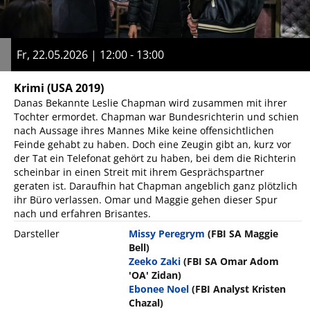
Fr, 22.05.2026 | 12:00 - 13:00
Krimi
(USA 2019)
Danas Bekannte Leslie Chapman wird zusammen mit ihrer
Tochter ermordet. Chapman war Bundesrichterin und schien
nach Aussage ihres Mannes Mike keine offensichtlichen
Feinde gehabt zu haben. Doch eine Zeugin gibt an, kurz vor
der Tat ein Telefonat gehört zu haben, bei dem die Richterin
scheinbar in einen Streit mit ihrem Gesprächspartner
geraten ist. Daraufhin hat Chapman angeblich ganz plötzlich
ihr Büro verlassen. Omar und Maggie gehen dieser Spur
nach und erfahren Brisantes.
Darsteller
Missy Peregrym
(FBI SA Maggie
Bell)
Zeeko Zaki
(FBI SA Omar Adom
'OA' Zidan)
Ebonee Noel
(FBI Analyst Kristen
Chazal)