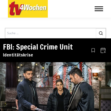
Search
FBI: Special Crime Unit
Aus den Le
Zum 
Identitätskrise