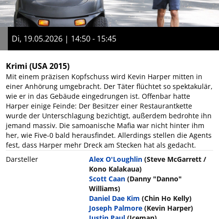
Di, 19.05.2026 | 14:50 - 15:45
Krimi
(USA 2015)
Mit einem präzisen Kopfschuss wird Kevin Harper mitten in
einer Anhörung umgebracht. Der Täter flüchtet so spektakulär,
wie er in das Gebäude eingedrungen ist. Offenbar hatte
Harper einige Feinde: Der Besitzer einer Restaurantkette
wurde der Unterschlagung bezichtigt, außerdem bedrohte ihn
jemand massiv. Die samoanische Mafia war nicht hinter ihm
her, wie Five-0 bald herausfindet. Allerdings stellen die Agents
fest, dass Harper mehr Dreck am Stecken hat als gedacht.
Darsteller
Alex O'Loughlin
(Steve McGarrett /
Kono Kalakaua)
Scott Caan
(Danny "Danno"
Williams)
Daniel Dae Kim
(Chin Ho Kelly)
Joseph Palmore
(Kevin Harper)
Justin Paul
(Iceman)