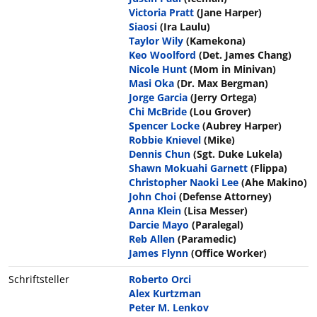
Victoria Pratt
(Jane Harper)
Siaosi
(Ira Laulu)
Taylor Wily
(Kamekona)
Keo Woolford
(Det. James Chang)
Nicole Hunt
(Mom in Minivan)
Masi Oka
(Dr. Max Bergman)
Jorge Garcia
(Jerry Ortega)
Chi McBride
(Lou Grover)
Spencer Locke
(Aubrey Harper)
Robbie Knievel
(Mike)
Dennis Chun
(Sgt. Duke Lukela)
Shawn Mokuahi Garnett
(Flippa)
Christopher Naoki Lee
(Ahe Makino)
John Choi
(Defense Attorney)
Anna Klein
(Lisa Messer)
Darcie Mayo
(Paralegal)
Reb Allen
(Paramedic)
James Flynn
(Office Worker)
Schriftsteller
Roberto Orci
Alex Kurtzman
Peter M. Lenkov