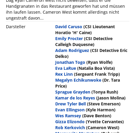
Dag Ryan Cameron West nicht beweisen, dass er die
Handgranaten in das Restaurant geworfen hat und müssen
ihn laufen lassen. Cameron West kommt allerdings nicht
ungestraft davon...
Darsteller
David Caruso
(CSI Lieutenant
Horatio 'H' Caine)
Emily Procter
(CSI Detective
Calleigh Duquesne)
Adam Rodriguez
(CSI Detective Eric
Delko)
Jonathan Togo
(Ryan Wolfe)
Eva LaRue
(Natalia Boa Vista)
Rex Linn
(Sergeant Frank Tripp)
Megalyn Echikunwoke
(Dr. Tara
Price)
Sprague Grayden
(Tonya Rush)
Kamar de los Reyes
(Jason Molina)
Drew Tyler Bell
(Steve Emerson)
Evan Ellingson
(Kyle Harmon)
Wes Ramsey
(Dave Benton)
Gizza Elizondo
(Yvette Cervantes)
Rob Kerkovich
(Cameron West)