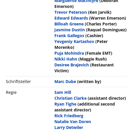
Marguerite MacIntyre
(Deborah
Emerson)
Trevor Peterson
(Ken Jarvik)
Edward Edwards
(Warren Emerson)
Billoah Greene
(Charles Porter)
Jasmine Dustin
(Raquel Dominguez)
Frank Gallegos
(Cashier)
Yevgeniy Kartashov
(Peter
Morenko)
Puja Mohindra
(Female EMT)
Nikki Hahn
(Maggie Rush)
Desiree Brajevich
(Restaurant
Victim)
Schriftsteller
Marc Dube
(written by)
Regie
Sam Hill
Christian Clarke
(assistant director)
Ryan Tighe
(additional second
assistant director)
Rick Friedberg
Natalie Van Doren
Larry Detwiler