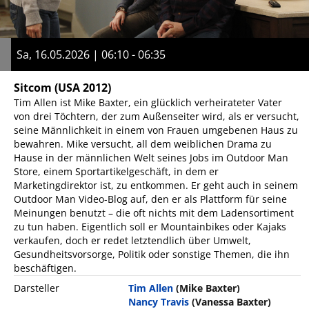
Sa, 16.05.2026 | 06:10 - 06:35
Sitcom
(USA 2012)
Tim Allen ist Mike Baxter, ein glücklich verheirateter Vater
von drei Töchtern, der zum Außenseiter wird, als er versucht,
seine Männlichkeit in einem von Frauen umgebenen Haus zu
bewahren. Mike versucht, all dem weiblichen Drama zu
Hause in der männlichen Welt seines Jobs im Outdoor Man
Store, einem Sportartikelgeschäft, in dem er
Marketingdirektor ist, zu entkommen. Er geht auch in seinem
Outdoor Man Video-Blog auf, den er als Plattform für seine
Meinungen benutzt – die oft nichts mit dem Ladensortiment
zu tun haben. Eigentlich soll er Mountainbikes oder Kajaks
verkaufen, doch er redet letztendlich über Umwelt,
Gesundheitsvorsorge, Politik oder sonstige Themen, die ihn
beschäftigen.
Darsteller
Tim Allen
(Mike Baxter)
Nancy Travis
(Vanessa Baxter)