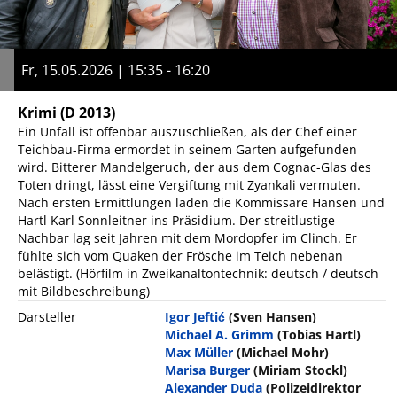
Fr, 15.05.2026 | 15:35 - 16:20
Krimi
(D 2013)
Ein Unfall ist offenbar auszuschließen, als der Chef einer
Teichbau-Firma ermordet in seinem Garten aufgefunden
wird. Bitterer Mandelgeruch, der aus dem Cognac-Glas des
Toten dringt, lässt eine Vergiftung mit Zyankali vermuten.
Nach ersten Ermittlungen laden die Kommissare Hansen und
Hartl Karl Sonnleitner ins Präsidium. Der streitlustige
Nachbar lag seit Jahren mit dem Mordopfer im Clinch. Er
fühlte sich vom Quaken der Frösche im Teich nebenan
belästigt. (Hörfilm in Zweikanaltontechnik: deutsch / deutsch
mit Bildbeschreibung)
Darsteller
Igor Jeftić
(Sven Hansen)
Michael A. Grimm
(Tobias Hartl)
Max Müller
(Michael Mohr)
Marisa Burger
(Miriam Stockl)
Alexander Duda
(Polizeidirektor