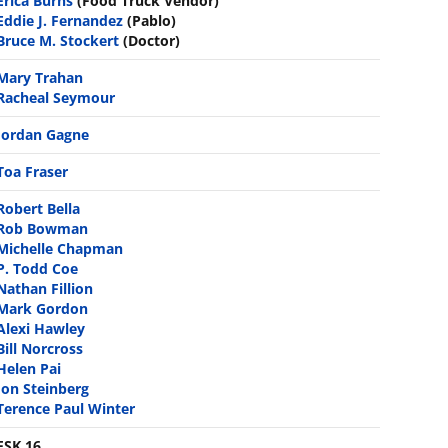
Erica Burns
(Food Truck Vendor)
Eddie J. Fernandez
(Pablo)
Bruce M. Stockert
(Doctor)
Mary Trahan
Racheal Seymour
Jordan Gagne
Toa Fraser
Robert Bella
Rob Bowman
Michelle Chapman
P. Todd Coe
Nathan Fillion
Mark Gordon
Alexi Hawley
Bill Norcross
Helen Pai
Jon Steinberg
Terence Paul Winter
FSK 16