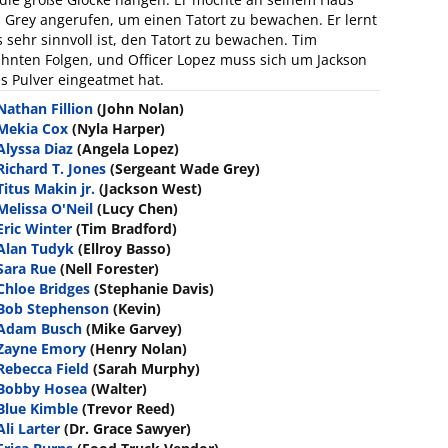
 Grey angerufen, um einen Tatort zu bewachen. Er lernt
s sehr sinnvoll ist, den Tatort zu bewachen. Tim
ahnten Folgen, und Officer Lopez muss sich um Jackson
 Pulver eingeatmet hat.
Nathan Fillion
(John Nolan)
Mekia Cox
(Nyla Harper)
Alyssa Diaz
(Angela Lopez)
Richard T. Jones
(Sergeant Wade Grey)
Titus Makin jr.
(Jackson West)
Melissa O'Neil
(Lucy Chen)
Eric Winter
(Tim Bradford)
Alan Tudyk
(Ellroy Basso)
Sara Rue
(Nell Forester)
Chloe Bridges
(Stephanie Davis)
Bob Stephenson
(Kevin)
Adam Busch
(Mike Garvey)
Zayne Emory
(Henry Nolan)
Rebecca Field
(Sarah Murphy)
Bobby Hosea
(Walter)
Blue Kimble
(Trevor Reed)
Ali Larter
(Dr. Grace Sawyer)