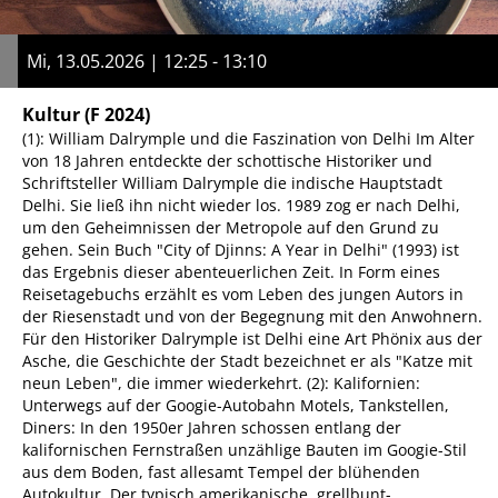
Mi, 13.05.2026 | 12:25 - 13:10
Kultur
(F 2024)
(1): William Dalrymple und die Faszination von Delhi Im Alter
von 18 Jahren entdeckte der schottische Historiker und
Schriftsteller William Dalrymple die indische Hauptstadt
Delhi. Sie ließ ihn nicht wieder los. 1989 zog er nach Delhi,
um den Geheimnissen der Metropole auf den Grund zu
gehen. Sein Buch "City of Djinns: A Year in Delhi" (1993) ist
das Ergebnis dieser abenteuerlichen Zeit. In Form eines
Reisetagebuchs erzählt es vom Leben des jungen Autors in
der Riesenstadt und von der Begegnung mit den Anwohnern.
Für den Historiker Dalrymple ist Delhi eine Art Phönix aus der
Asche, die Geschichte der Stadt bezeichnet er als "Katze mit
neun Leben", die immer wiederkehrt. (2): Kalifornien:
Unterwegs auf der Googie-Autobahn Motels, Tankstellen,
Diners: In den 1950er Jahren schossen entlang der
kalifornischen Fernstraßen unzählige Bauten im Googie-Stil
aus dem Boden, fast allesamt Tempel der blühenden
Autokultur. Der typisch amerikanische, grellbunt-