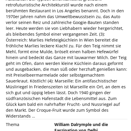
retrofuturistische Architekturstil wurde nach einem
berühmten Restaurant in Los Angeles benannt. Doch in den
1970er Jahren nahm das Umweltbewusstsein zu, das Auto
verlor seinen Reiz und zahlreiche Googie-Bauten standen
leer. Heute werden sie von Liebhabern wieder hergerichtet,
als bleibendes Symbol einer vergangenen Zeit. (3):
Österreich: Marlies Hefeteigküchlein In Wien bereitet die
fröhliche Marlies leckere Kiachl zu. Für den Teig nimmt sie
Mehl, formt eine Mulde, bröselt einen halben Hefewürfel
hinein und bedeckt das Ganze mit lauwarmer Milch. Der Teig
geht im Ofen, dann werden kleine Küchlein daraus geformt
und ausgebacken, die man süß oder herzhaft genießen kann:
mit Preiselbeermarmelade oder selbstgemachtem
Sauerkraut. Köstlich! (4): Marseille: Ein antifaschistischer
Müsliriegel In Friedenszeiten ist Marseille ein Ort, an dem es
sich gut und üppig leben lässt. Doch 1940 gingen der
südfranzösischen Hafenstadt die Lebensmittel aus. Zum
Glück kam bald ein nahrhafter Frucht- und Nussriegel auf
den Markt. Der Croque-Fruit wurde zum Symbol des
Widerstands …
Thema
William Dalrymple und die
Faszination von Delhi.