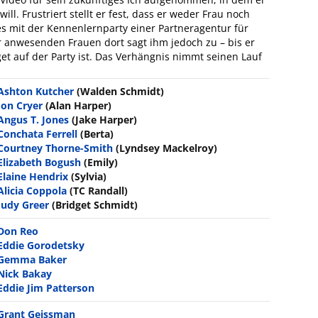
will. Frustriert stellt er fest, dass er weder Frau noch
es mit der Kennenlernparty einer Partneragentur für
r anwesenden Frauen dort sagt ihm jedoch zu – bis er
get auf der Party ist. Das Verhängnis nimmt seinen Lauf
Ashton Kutcher
(Walden Schmidt)
Jon Cryer
(Alan Harper)
Angus T. Jones
(Jake Harper)
Conchata Ferrell
(Berta)
Courtney Thorne-Smith
(Lyndsey Mackelroy)
Elizabeth Bogush
(Emily)
Elaine Hendrix
(Sylvia)
Alicia Coppola
(TC Randall)
Judy Greer
(Bridget Schmidt)
Don Reo
Eddie Gorodetsky
Gemma Baker
Nick Bakay
Eddie Jim Patterson
Grant Geissman