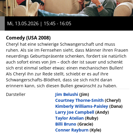
Mi, 13.05.2026 | 15:45 - 16:05
Comedy
(USA 2008)
Cheryl hat eine schwierige Schwangerschaft und muss
ruhen. Als sie im Fernsehen sieht, dass Männer ihren Frauen
neuerdings Geburtspräsente schenken, fordert sie natürlich
auch sofort eines von Jim – doch der ist sauer und schenkt
sich erst einmal selber etwas: einen mechanischen Bullen!
Als Cheryl ihn zur Rede stellt, schiebt er es auf ihre
Schwangerschafts-Blödheit, dass sie sich nicht daran
erinnern kann, sich diesen Bullen gewünscht zu haben.
Darsteller
Jim Belushi
(Jim)
Courtney Thorne-Smith
(Cheryl)
Kimberly Williams-Paisley
(Dana)
Larry Joe Campbell
(Andy)
Taylor Atelian
(Ruby)
Billi Bruno
(Gracie)
Conner Rayburn
(Kyle)