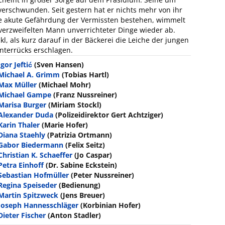
 verschwunden. Seit gestern hat er nichts mehr von ihr
ine akute Gefährdung der Vermissten bestehen, wimmelt
verzweifelten Mann unverrichteter Dinge wieder ab.
l, als kurz darauf in der Bäckerei die Leiche der jungen
nterrücks erschlagen.
Igor Jeftić
(Sven Hansen)
Michael A. Grimm
(Tobias Hartl)
Max Müller
(Michael Mohr)
Michael Gampe
(Franz Nussreiner)
Marisa Burger
(Miriam Stockl)
Alexander Duda
(Polizeidirektor Gert Achtziger)
Karin Thaler
(Marie Hofer)
Diana Staehly
(Patrizia Ortmann)
Gabor Biedermann
(Felix Seitz)
Christian K. Schaeffer
(Jo Caspar)
Petra Einhoff
(Dr. Sabine Eckstein)
Sebastian Hofmüller
(Peter Nussreiner)
Regina Speiseder
(Bedienung)
Martin Spitzweck
(Jens Breuer)
Joseph Hannesschläger
(Korbinian Hofer)
Dieter Fischer
(Anton Stadler)