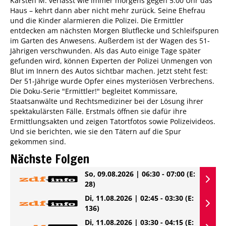
Karsten M. verlässt wie immer morgens gegen 5.00 Uhr das
Haus – kehrt dann aber nicht mehr zurück. Seine Ehefrau
und die Kinder alarmieren die Polizei. Die Ermittler
entdecken am nächsten Morgen Blutflecke und Schleifspuren
im Garten des Anwesens. Außerdem ist der Wagen des 51-
Jährigen verschwunden. Als das Auto einige Tage später
gefunden wird, können Experten der Polizei Unmengen von
Blut im Innern des Autos sichtbar machen. Jetzt steht fest:
Der 51-Jährige wurde Opfer eines mysteriösen Verbrechens.
Die Doku-Serie "Ermittler!" begleitet Kommissare,
Staatsanwälte und Rechtsmediziner bei der Lösung ihrer
spektakulärsten Fälle. Erstmals öffnen sie dafür ihre
Ermittlungsakten und zeigen Tatortfotos sowie Polizeivideos.
Und sie berichten, wie sie den Tätern auf die Spur
gekommen sind.
Nächste Folgen
So, 09.08.2026 | 06:30 - 07:00
(E:
28)
Di, 11.08.2026 | 02:45 - 03:30
(E:
136)
Di, 11.08.2026 | 03:30 - 04:15
(E: