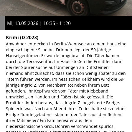
Mi, 13.05.2026 | 10:35 - 11:20
Krimi
(D 2023)
Anwohner entdecken in Berlin-Wannsee an einem Haus eine
eingeschlagene Scheibe. Drinnen liegt der 59-jährige
Hauseigentümer: Er wurde umgebracht. Die Täter kamen
durch die Terrassentür. Im Haus stoßen die Ermittler dann
bei der Spurensuche auf Unmengen an Duftsteinen –
niemand ahnt zunächst, dass sie schon wenig später zu den
Tätern führen werden. Im hessischen Kelkheim wird die 69-
jährige Ingrid Z. von Nachbarn tot neben ihrem Bett
gefunden. Ihr Kopf wurde vom Täter mit Klebeband
umwickelt, an Händen und Füßen ist sie gefesselt. Die
Ermittler finden heraus, dass Ingrid Z. begeisterte Bridge-
Spielerin war. Noch am Abend ihres Todes hatte sie zu einer
Bridge-Runde geladen – stammt der Täter aus den Reihen
ihrer Mitspieler? Ein Familienvater aus dem
niedersächsischen Groß Döhren verschwindet spurlos.