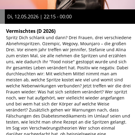
Di, 12.05.2026 | 22:15 - 00:00
Vermischtes
(D 2026)
Spritz Dich schlank und dann? Drei Frauen, drei verschiedene
Abnehmspritzen. Ozempic, Wegovy, Mounjaro – die großen
Drei. Vor einem Jahr treffen wir Jennifer, Stefanie und Alina
zum ersten Mal, sie alle nehmen die Spritzen und erzählen
uns, wie dadurch ihr "Food noise" gestoppt wurde und sich
ihr gesamtes Leben verändert hat. Positiv wie negativ. Dabei
durchleuchten wir: Mit welchem Mittel nimmt man am
meisten ab, welche Spritze kostet wie viel und womit sind
welche Nebenwirkungen verbunden? Jetzt treffen wir die drei
Frauen wieder: Was hat sich seitdem verändert? Wer spritzt
noch, wer hat aufgehört, wer vielleicht wieder angefangen
und bei wem hat sich der Körper auf welche Weise
verändert? Zusätzlich gehen wir Warnungen nach, dass
Fälschungen des Diabetesmedikaments im Umlauf seien und
testen, wie leicht man ohne Rezept an die Spritzen gelangt.
Im Sog von Verschwörungstheorien Wer schon einmal
darüber nachgedacht hat, ob beispielsweise eine