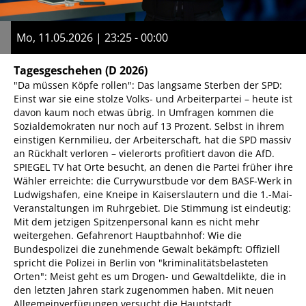
Mo, 11.05.2026 | 23:25 - 00:00
Tagesgeschehen
(D 2026)
"Da müssen Köpfe rollen": Das langsame Sterben der SPD:
Einst war sie eine stolze Volks- und Arbeiterpartei – heute ist
davon kaum noch etwas übrig. In Umfragen kommen die
Sozialdemokraten nur noch auf 13 Prozent. Selbst in ihrem
einstigen Kernmilieu, der Arbeiterschaft, hat die SPD massiv
an Rückhalt verloren – vielerorts profitiert davon die AfD.
SPIEGEL TV hat Orte besucht, an denen die Partei früher ihre
Wähler erreichte: die Currywurstbude vor dem BASF-Werk in
Ludwigshafen, eine Kneipe in Kaiserslautern und die 1.-Mai-
Veranstaltungen im Ruhrgebiet. Die Stimmung ist eindeutig:
Mit dem jetzigen Spitzenpersonal kann es nicht mehr
weitergehen. Gefahrenort Hauptbahnhof: Wie die
Bundespolizei die zunehmende Gewalt bekämpft: Offiziell
spricht die Polizei in Berlin von "kriminalitätsbelasteten
Orten": Meist geht es um Drogen- und Gewaltdelikte, die in
den letzten Jahren stark zugenommen haben. Mit neuen
Allgemeinverfügungen versucht die Hauptstadt