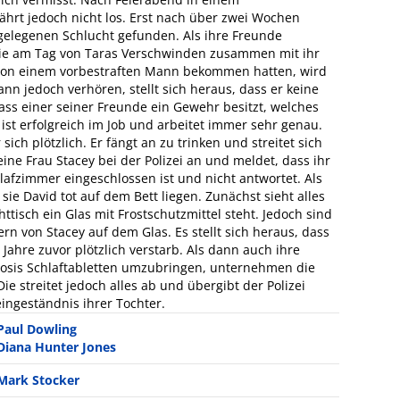
fährt jedoch nicht los. Erst nach über zwei Wochen
bgelegenen Schlucht gefunden. Als ihre Freunde
 sie am Tag von Taras Verschwinden zusammen mit ihr
von einem vorbestraften Mann bekommen hatten, wird
ann jedoch verhören, stellt sich heraus, dass er keine
dass einer seiner Freunde ein Gewehr besitzt, welches
 ist erfolgreich im Job und arbeitet immer sehr genau.
 sich plötzlich. Er fängt an zu trinken und streitet sich
eine Frau Stacey bei der Polizei an und meldet, dass ihr
afzimmer eingeschlossen ist und nicht antwortet. Als
n sie David tot auf dem Bett liegen. Zunächst sieht alles
tisch ein Glas mit Frostschutzmittel steht. Jedoch sind
rn von Stacey auf dem Glas. Es stellt sich heraus, dass
Jahre zuvor plötzlich verstarb. Als dann auch ihre
rdosis Schlaftabletten umzubringen, unternehmen die
Die streitet jedoch alles ab und übergibt der Polizei
ingeständnis ihrer Tochter.
Paul Dowling
Diana Hunter Jones
Mark Stocker