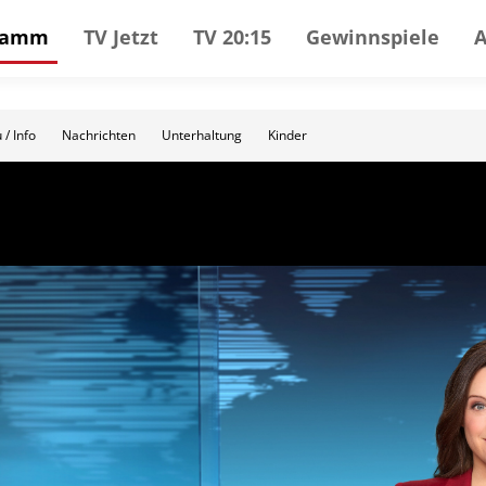
gramm
TV Jetzt
TV 20:15
Gewinnspiele
 / Info
Nachrichten
Unterhaltung
Kinder