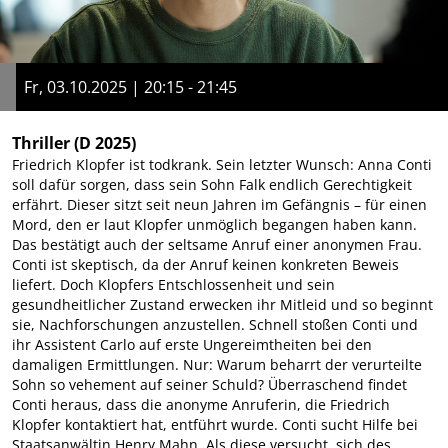
Fr, 03.10.2025 | 20:15 - 21:45
Thriller
(D 2025)
Friedrich Klopfer ist todkrank. Sein letzter Wunsch: Anna Conti
soll dafür sorgen, dass sein Sohn Falk endlich Gerechtigkeit
erfährt. Dieser sitzt seit neun Jahren im Gefängnis – für einen
Mord, den er laut Klopfer unmöglich begangen haben kann.
Das bestätigt auch der seltsame Anruf einer anonymen Frau.
Conti ist skeptisch, da der Anruf keinen konkreten Beweis
liefert. Doch Klopfers Entschlossenheit und sein
gesundheitlicher Zustand erwecken ihr Mitleid und so beginnt
sie, Nachforschungen anzustellen. Schnell stoßen Conti und
ihr Assistent Carlo auf erste Ungereimtheiten bei den
damaligen Ermittlungen. Nur: Warum beharrt der verurteilte
Sohn so vehement auf seiner Schuld? Überraschend findet
Conti heraus, dass die anonyme Anruferin, die Friedrich
Klopfer kontaktiert hat, entführt wurde. Conti sucht Hilfe bei
Staatsanwältin Henry Mahn. Als diese versucht, sich des