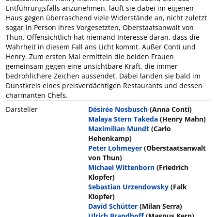
Entführungsfalls anzunehmen, läuft sie dabei im eigenen
Haus gegen überraschend viele Widerstände an, nicht zuletzt
sogar in Person ihres Vorgesetzten, Oberstaatsanwalt von
Thun. Offensichtlich hat niemand Interesse daran, dass die
Wahrheit in diesem Fall ans Licht kommt. Außer Conti und
Henry. Zum ersten Mal ermitteln die beiden Frauen
gemeinsam gegen eine unsichtbare Kraft, die immer
bedrohlichere Zeichen aussendet. Dabei landen sie bald im
Dunstkreis eines preisverdächtigen Restaurants und dessen
charmanten Chefs.
Darsteller
Désirée Nosbusch
(Anna Conti)
Malaya Stern Takeda
(Henry Mahn)
Maximilian Mundt
(Carlo
Hehenkamp)
Peter Lohmeyer
(Oberstaatsanwalt
von Thun)
Michael Wittenborn
(Friedrich
Klopfer)
Sebastian Urzendowsky
(Falk
Klopfer)
David Schütter
(Milan Serra)
Ulrich Brandhoff
(Magnus Kern)