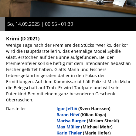
So, 14.09.2025 | 00:55 - 01:39
Krimi
(D 2021)
Wenige Tage nach der Premiere des Stücks "Wer ko, der ko"
wird die Hauptdarstellerin, das ehemalige Model Sybille
Glatt, erstochen auf der Bühne aufgefunden. Bei der
Premierenfeier soll sie heftig mit dem Intendanten Sebastian
Fischer geflirtet haben. Glatts Mann und Fischers
Lebensgefährtin geraten daher in den Fokus der
Ermittlungen. Auf dem Kommissariat hält Polizist Michi Mohr
die Belegschaft auf Trab. Er wird Taufpate und will sein
Patenkind Ben mit einem ganz besonderen Geschenk
überraschen.
Darsteller
Igor Jeftić
(Sven Hanssen)
Baran Hêvî
(Kilian Kaya)
Marisa Burger
(Miriam Stockl)
Max Müller
(Michael Mohr)
Karin Thaler
(Marie Hofer)