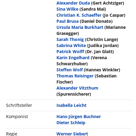
Alexander Duda
(Gert Achtziger)
Sina Wilke
(Sandra Mai)
Christian K. Schaeffer
(Jo Caspar)
Paul Brusa
(Daniel Donato)
Ursula Maria Burkhart
(Marianne
Grasegger)
Sarah Thonig
(Christin Lange)
Sabrina White
(Judika Jordan)
Patrick Wolff
(Dr. Jan Glatt)
Karin Engelhard
(Verena
Schwarzhuber)
Steffen Wolf
(Hannes Winkler)
Thomas Reisinger
(Sebastian
Fischer)
Alexander Vitzthum
(Spurensicherer)
Schriftsteller
Isabella Leicht
Komponist
Hans-Jürgen Buchner
Dieter Schleip
Regie
Werner Siebert