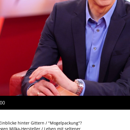
:00
Einblicke hinter Gittern / "Mogelpackung"?
en Milka-Hersteller / Leben mit seltener