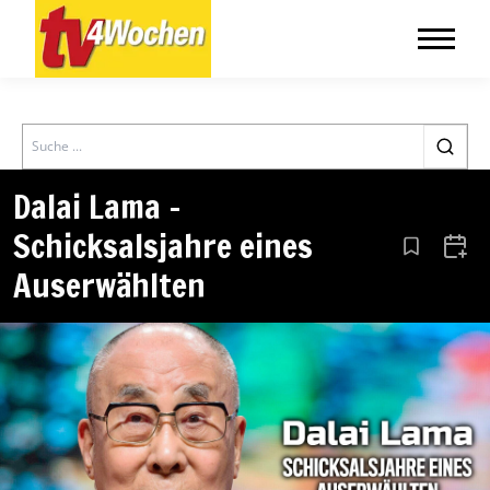
Search
Dalai Lama –
Schicksalsjahre eines
Aus den Le
Zum 
Auserwählten